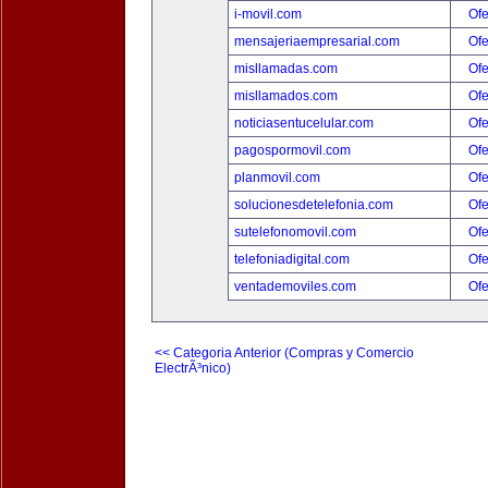
i-movil.com
Ofe
mensajeriaempresarial.com
Ofe
misllamadas.com
Ofe
misllamados.com
Ofe
noticiasentucelular.com
Ofe
pagospormovil.com
Ofe
planmovil.com
Ofe
solucionesdetelefonia.com
Ofe
sutelefonomovil.com
Ofe
telefoniadigital.com
Ofe
ventademoviles.com
Ofe
<< Categoria Anterior (Compras y Comercio
ElectrÃ³nico)