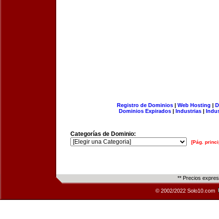
Registro de Dominios
|
Web Hosting
|
D
Dominios Expirados
|
Industrias
|
Indu
Categorías de Dominio:
[Pág. princi
** Precios expre
© 2002/2022 Solo10.com