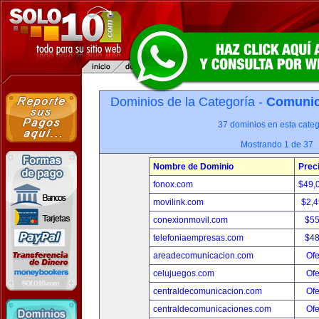
Dominios de la Categoría -
Comunica
37 dominios en esta categ
Mostrando 1 de 37
Nombre de Dominio
Prec
fonox.com
$49,
movilink.com
$2,
conexionmovil.com
$5
telefoniaempresas.com
$4
areadecomunicacion.com
Ofe
celujuegos.com
Ofe
centraldecomunicacion.com
Ofe
centraldecomunicaciones.com
Ofe