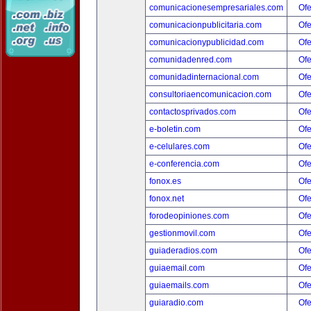
comunicacionesempresariales.com
Ofe
comunicacionpublicitaria.com
Ofe
comunicacionypublicidad.com
Ofe
comunidadenred.com
Ofe
comunidadinternacional.com
Ofe
consultoriaencomunicacion.com
Ofe
contactosprivados.com
Ofe
e-boletin.com
Ofe
e-celulares.com
Ofe
e-conferencia.com
Ofe
fonox.es
Ofe
fonox.net
Ofe
forodeopiniones.com
Ofe
gestionmovil.com
Ofe
guiaderadios.com
Ofe
guiaemail.com
Ofe
guiaemails.com
Ofe
guiaradio.com
Ofe