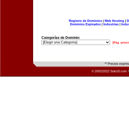
Registro de Dominios
|
Web Hosting
|
D
Dominios Expirados
|
Industrias
|
Indu
Categorías de Dominio:
[Pág. princi
** Precios expre
© 2002/2022 Solo10.com