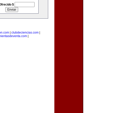
Ofrecido $
on.com
|
clubdeciencias.com
|
mientasdeventa.com
|