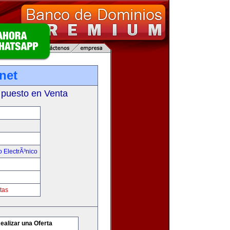
net
 puesto en Venta
 ElectrÃ³nico
tas
ealizar una Oferta