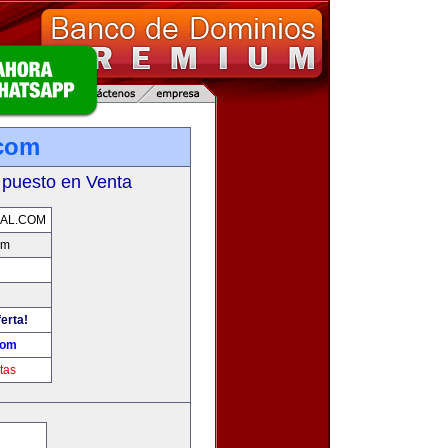
.com
 puesto en Venta
AL.COM
om
erta!
com
tas