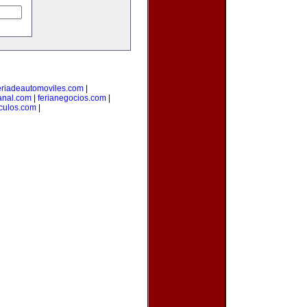
eriadeautomoviles.com
|
sanal.com
|
ferianegocios.com
|
culos.com
|