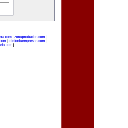
era.com
|
zonaproductos.com
|
.com
|
telefoniaempresas.com
|
aria.com
|