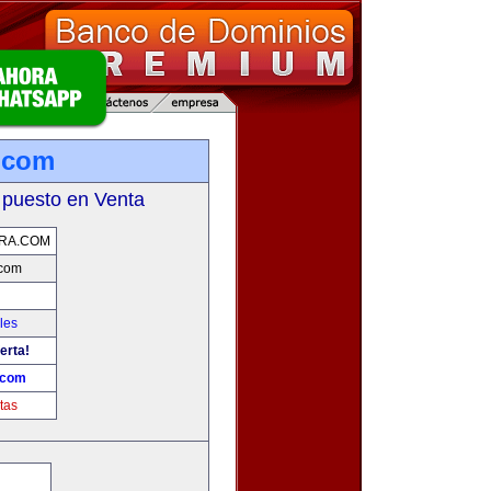
.com
 puesto en Venta
RA.COM
.com
les
erta!
.com
tas