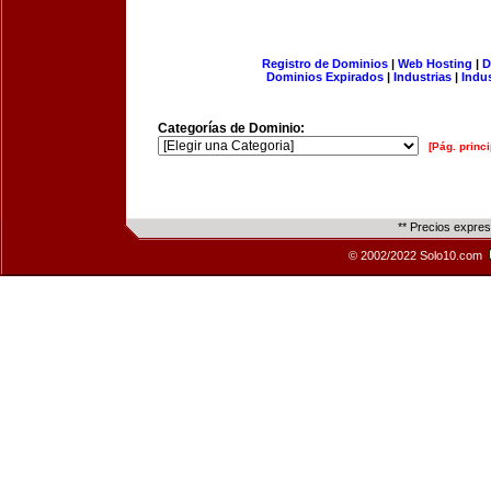
Registro de Dominios
|
Web Hosting
|
D
Dominios Expirados
|
Industrias
|
Indu
Categorías de Dominio:
[Pág. princi
** Precios expre
© 2002/2022 Solo10.com