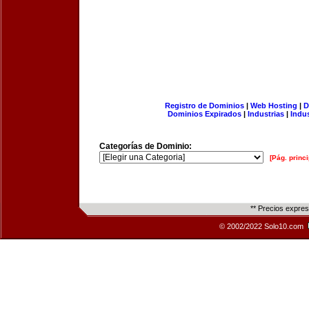
Registro de Dominios
|
Web Hosting
|
D
Dominios Expirados
|
Industrias
|
Indu
Categorías de Dominio:
[Pág. princi
** Precios expre
© 2002/2022 Solo10.com