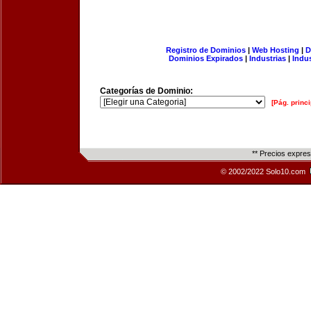
Registro de Dominios
|
Web Hosting
|
D
Dominios Expirados
|
Industrias
|
Indu
Categorías de Dominio:
[Pág. princi
** Precios expre
© 2002/2022 Solo10.com