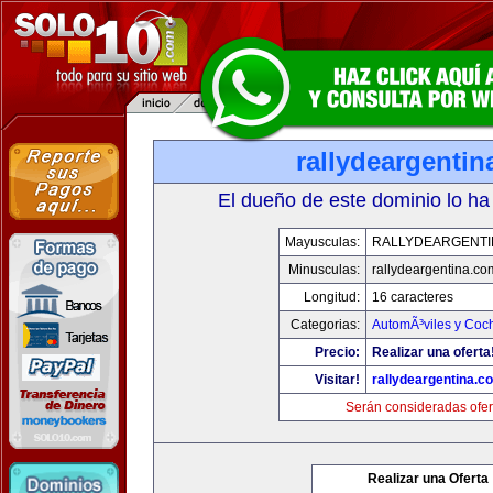
rallydeargenti
El dueño de este dominio lo ha
Mayusculas:
RALLYDEARGENTI
Minusculas:
rallydeargentina.co
Longitud:
16 caracteres
Categorias:
AutomÃ³viles y Coc
Precio:
Realizar una oferta
Visitar!
rallydeargentina.c
Serán consideradas ofer
Realizar una Oferta