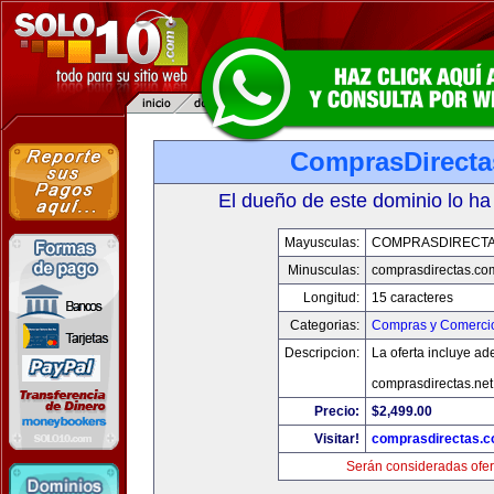
ComprasDirect
El dueño de este dominio lo ha
Mayusculas:
COMPRASDIRECT
Minusculas:
comprasdirectas.co
Longitud:
15 caracteres
Categorias:
Compras y Comercio
Descripcion:
La oferta incluye a
comprasdirectas.ne
Precio:
$2,499.00
Visitar!
comprasdirectas.
Serán consideradas ofer