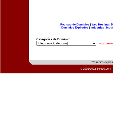
Registro de Dominios
|
Web Hosting
|
D
Dominios Expirados
|
Industrias
|
Indu
Categorías de Dominio:
[Pág. princi
** Precios expre
© 2002/2022 Solo10.com