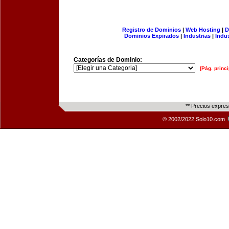
Registro de Dominios
|
Web Hosting
|
D
Dominios Expirados
|
Industrias
|
Indu
Categorías de Dominio:
[Pág. princi
** Precios expre
© 2002/2022 Solo10.com