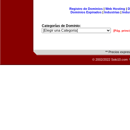
Registro de Dominios
|
Web Hosting
|
D
Dominios Expirados
|
Industrias
|
Indu
Categorías de Dominio:
[Pág. princi
** Precios expre
© 2002/2022 Solo10.com