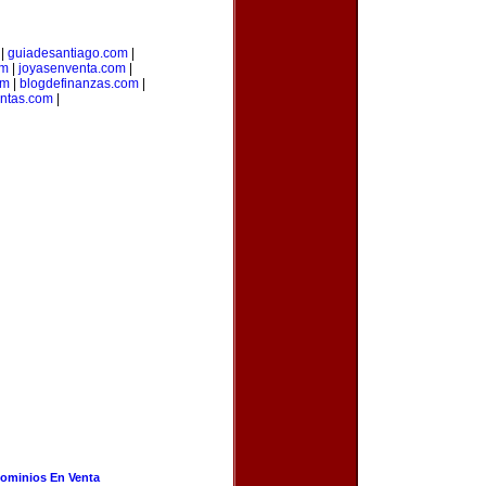
|
guiadesantiago.com
|
om
|
joyasenventa.com
|
om
|
blogdefinanzas.com
|
entas.com
|
ominios En Venta