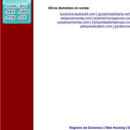
Otros dominios en venta:
turismoestudiantil.com
|
guiainmobiliaria.net
relojesenventa.com
|
puertoriconegocios.c
usadosenventa.com
|
comunidadempresas.c
admonetization.com
|
gestionv
Registro de Dominios
|
Web Hosting
|
D