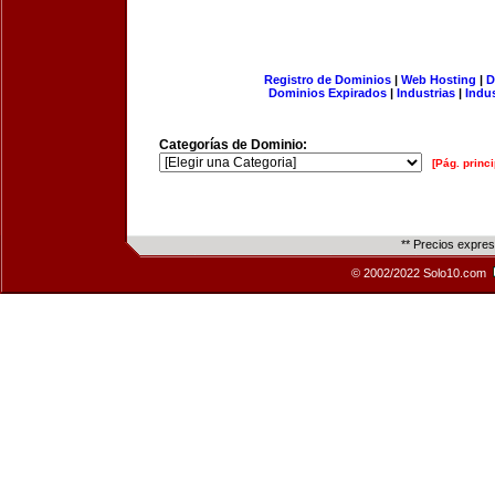
Registro de Dominios
|
Web Hosting
|
D
Dominios Expirados
|
Industrias
|
Indu
Categorías de Dominio:
[Pág. princi
** Precios expre
© 2002/2022 Solo10.com