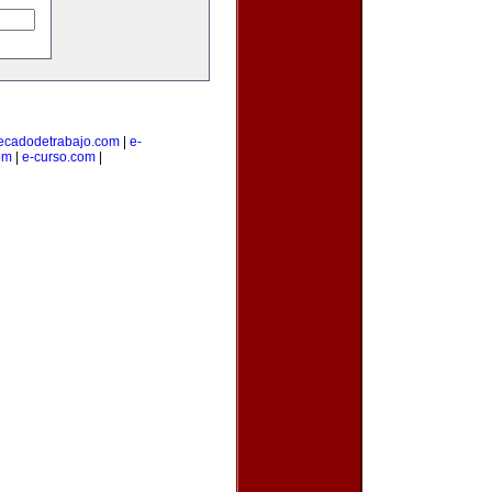
cadodetrabajo.com
|
e-
om
|
e-curso.com
|