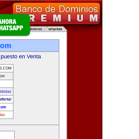
com
 puesto en Venta
S.COM
com
Bebidas
oferta!
.com
tas