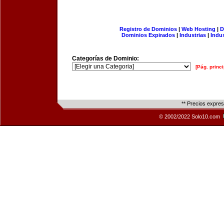
Registro de Dominios
|
Web Hosting
|
D
Dominios Expirados
|
Industrias
|
Indu
Categorías de Dominio:
[Pág. princi
** Precios expre
© 2002/2022 Solo10.com