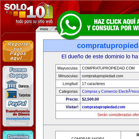
compratupropie
El dueño de este dominio lo ha
Mayusculas:
COMPRATUPROPIEDAD.COM
Minusculas:
compratupropiedad.com
Longitud:
17 caracteres
Categorias:
Compras y Comercio ElectrÃ³nico
Precio:
$2,500.00
Visitar!
compratupropiedad.com
Serán consideradas ofer
R