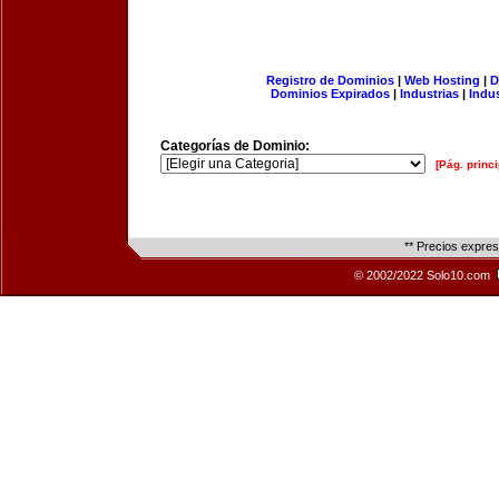
Registro de Dominios
|
Web Hosting
|
D
Dominios Expirados
|
Industrias
|
Indu
Categorías de Dominio:
[Pág. princi
** Precios expre
© 2002/2022 Solo10.com