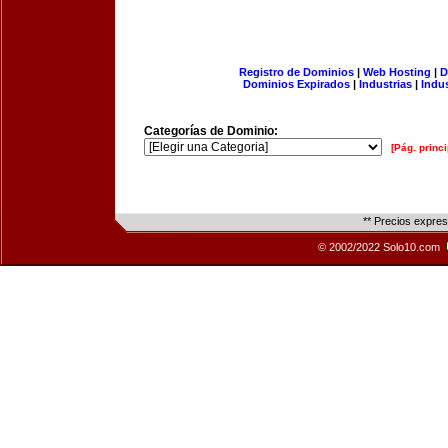
Registro de Dominios
|
Web Hosting
|
D
Dominios Expirados
|
Industrias
|
Indu
Categorías de Dominio:
[Pág. princi
** Precios expre
© 2002/2022 Solo10.com