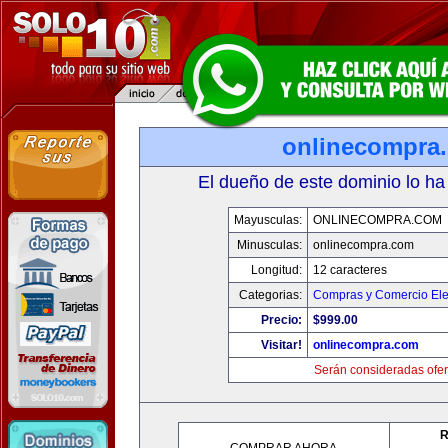
onlinecompra
El dueño de este dominio lo ha
Mayusculas:
ONLINECOMPRA.COM
Minusculas:
onlinecompra.com
Longitud:
12 caracteres
Categorias:
Compras y Comercio Ele
Precio:
$999.00
Visitar!
onlinecompra.com
Serán consideradas ofer
R