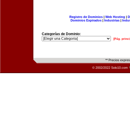
Registro de Dominios
|
Web Hosting
|
D
Dominios Expirados
|
Industrias
|
Indu
Categorías de Dominio:
[Pág. princi
** Precios expre
© 2002/2022 Solo10.com