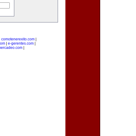
|
comotenerexito.com
|
com
|
e-gerentes.com
|
mercadeo.com
|