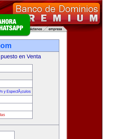
com
 puesto en Venta
³n y EspectÃ¡culos
tas