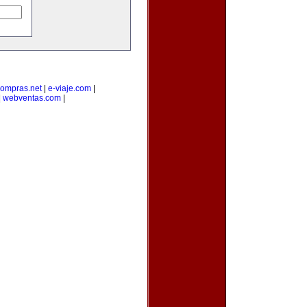
ompras.net
|
e-viaje.com
|
|
webventas.com
|