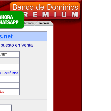
.net
 puesto en Venta
.NET
 ElectrÃ³nico
!
tas