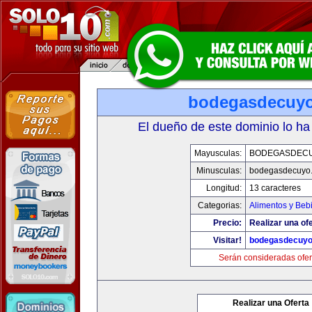
bodegasdecuy
El dueño de este dominio lo ha
Mayusculas:
BODEGASDEC
Minusculas:
bodegasdecuyo
Longitud:
13 caracteres
Categorias:
Alimentos y Beb
Precio:
Realizar una ofe
Visitar!
bodegasdecuy
Serán consideradas ofer
Realizar una Oferta