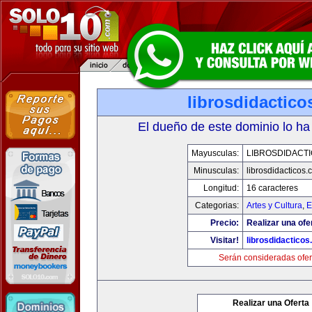
librosdidactic
El dueño de este dominio lo ha
Mayusculas:
LIBROSDIDACT
Minusculas:
librosdidacticos
Longitud:
16 caracteres
Categorias:
Artes y Cultura
,
E
Precio:
Realizar una ofe
Visitar!
librosdidactico
Serán consideradas ofer
Realizar una Oferta