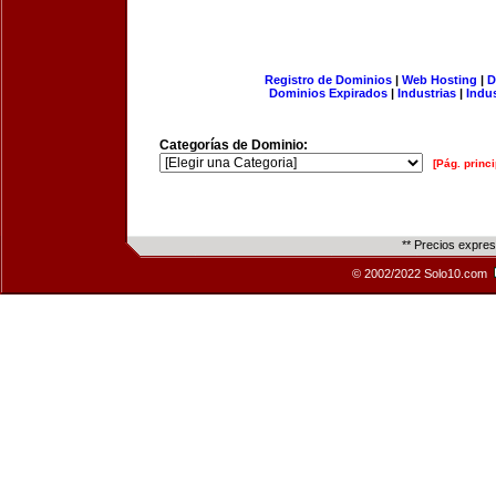
Registro de Dominios
|
Web Hosting
|
D
Dominios Expirados
|
Industrias
|
Indu
Categorías de Dominio:
[Pág. princi
** Precios expre
© 2002/2022 Solo10.com