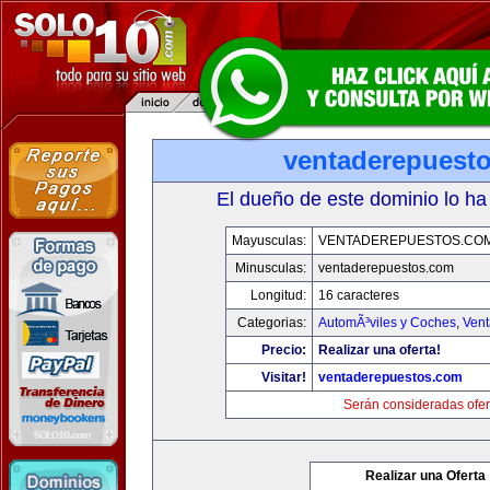
ventaderepuest
El dueño de este dominio lo ha
Mayusculas:
VENTADEREPUESTOS.CO
Minusculas:
ventaderepuestos.com
Longitud:
16 caracteres
Categorias:
AutomÃ³viles y Coches
,
Vent
Precio:
Realizar una oferta!
Visitar!
ventaderepuestos.com
Serán consideradas ofer
Realizar una Oferta