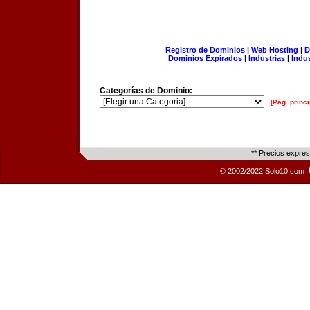
Registro de Dominios
|
Web Hosting
|
D
Dominios Expirados
|
Industrias
|
Indu
Categorías de Dominio:
[Pág. princi
** Precios expre
© 2002/2022 Solo10.com