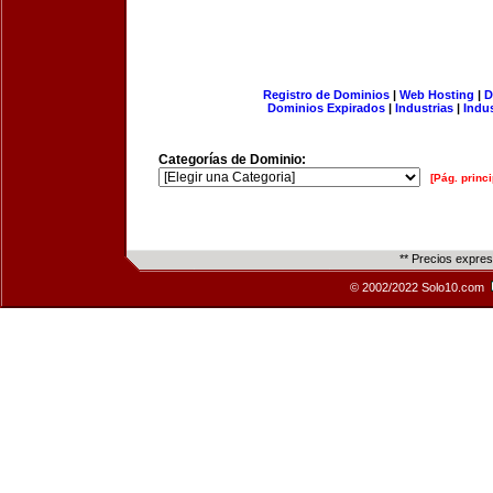
Registro de Dominios
|
Web Hosting
|
D
Dominios Expirados
|
Industrias
|
Indu
Categorías de Dominio:
[Pág. princi
** Precios expre
© 2002/2022 Solo10.com