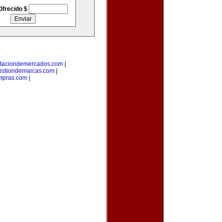
Ofrecido $
taciondemercados.com
|
estiondemarcas.com
|
mpras.com
|