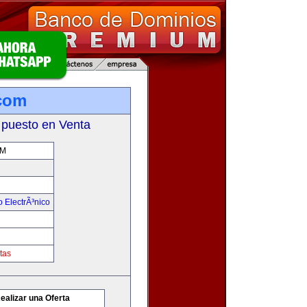
com
 puesto en Venta
OM
 ElectrÃ³nico
tas
ealizar una Oferta