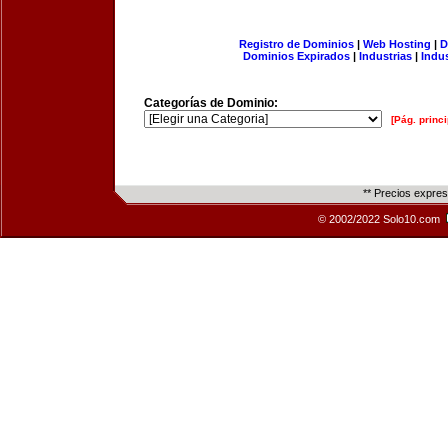
Registro de Dominios
|
Web Hosting
|
D
Dominios Expirados
|
Industrias
|
Indu
Categorías de Dominio:
[Pág. princi
** Precios expre
© 2002/2022 Solo10.com