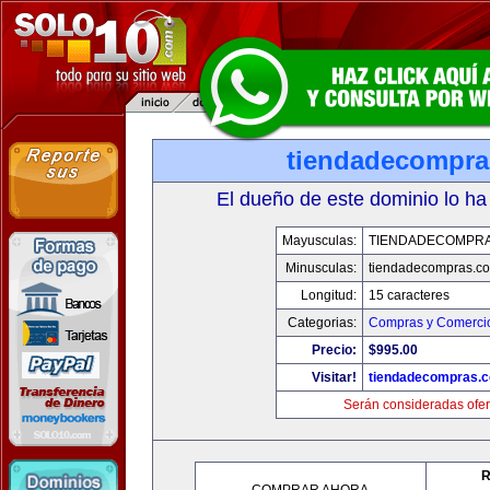
tiendadecompr
El dueño de este dominio lo ha
Mayusculas:
TIENDADECOMPR
Minusculas:
tiendadecompras.c
Longitud:
15 caracteres
Categorias:
Compras y Comercio
Precio:
$995.00
Visitar!
tiendadecompras.
Serán consideradas ofer
R