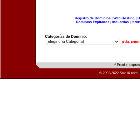
Registro de Dominios
|
Web Hosting
|
D
Dominios Expirados
|
Industrias
|
Indu
Categorías de Dominio:
[Pág. princi
** Precios expre
© 2002/2022 Solo10.com