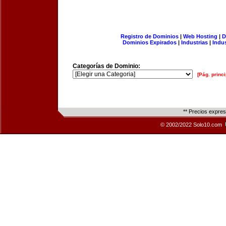
Registro de Dominios
|
Web Hosting
|
D
Dominios Expirados
|
Industrias
|
Indu
Categorías de Dominio:
[Pág. princi
** Precios expre
© 2002/2022 Solo10.com