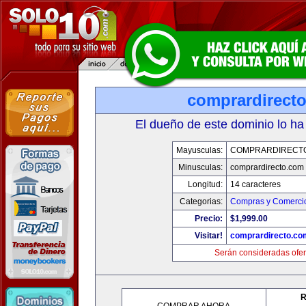
comprardirect
El dueño de este dominio lo ha
Mayusculas:
COMPRARDIRECT
Minusculas:
comprardirecto.com
Longitud:
14 caracteres
Categorias:
Compras y Comercio
Precio:
$1,999.00
Visitar!
comprardirecto.co
Serán consideradas ofer
R