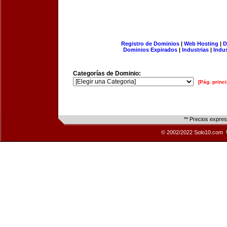
Registro de Dominios
|
Web Hosting
|
D
Dominios Expirados
|
Industrias
|
Indu
Categorías de Dominio:
[Pág. princi
** Precios expre
© 2002/2022 Solo10.com