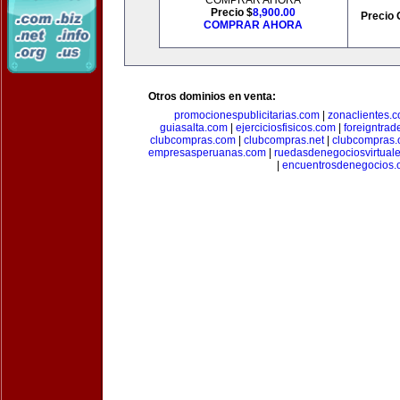
COMPRAR AHORA
Precio $
8,900.00
Precio 
COMPRAR AHORA
Otros dominios en venta:
promocionespublicitarias.com
|
zonaclientes.
guiasalta.com
|
ejerciciosfisicos.com
|
foreigntrade
clubcompras.com
|
clubcompras.net
|
clubcompras.
empresasperuanas.com
|
ruedasdenegociosvirtual
|
encuentrosdenegocios.