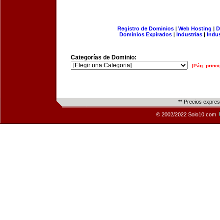
Registro de Dominios
|
Web Hosting
|
D
Dominios Expirados
|
Industrias
|
Indu
Categorías de Dominio:
[Pág. princi
** Precios expre
© 2002/2022 Solo10.com