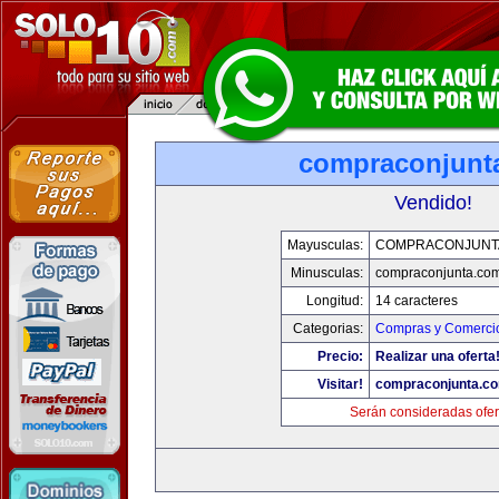
compraconjunt
Vendido!
Mayusculas:
COMPRACONJUNT
Minusculas:
compraconjunta.co
Longitud:
14 caracteres
Categorias:
Compras y Comercio
Precio:
Realizar una oferta
Visitar!
compraconjunta.c
Serán consideradas ofer