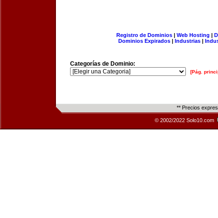
Registro de Dominios
|
Web Hosting
|
D
Dominios Expirados
|
Industrias
|
Indu
Categorías de Dominio:
[Pág. princi
** Precios expre
© 2002/2022 Solo10.com