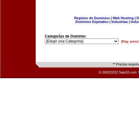
Registro de Dominios
|
Web Hosting
|
D
Dominios Expirados
|
Industrias
|
Indu
Categorías de Dominio:
[Pág. princi
** Precios expre
© 2002/2022 Solo10.com