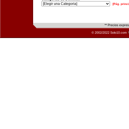
[Pág. princi
** Precios expre
© 2002/2022 Solo10.com