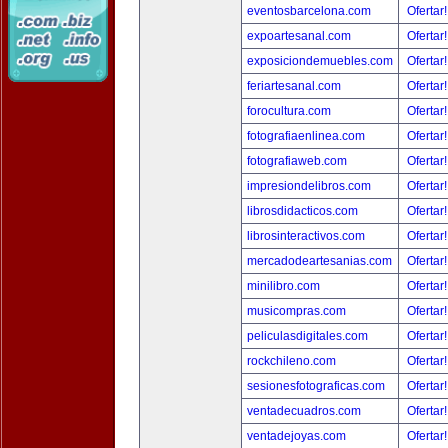
eventosbarcelona.com
Ofertar
expoartesanal.com
Ofertar
exposiciondemuebles.com
Ofertar
feriartesanal.com
Ofertar
forocultura.com
Ofertar
fotografiaenlinea.com
Ofertar
fotografiaweb.com
Ofertar
impresiondelibros.com
Ofertar
librosdidacticos.com
Ofertar
librosinteractivos.com
Ofertar
mercadodeartesanias.com
Ofertar
minilibro.com
Ofertar
musicompras.com
Ofertar
peliculasdigitales.com
Ofertar
rockchileno.com
Ofertar
sesionesfotograficas.com
Ofertar
ventadecuadros.com
Ofertar
ventadejoyas.com
Ofertar