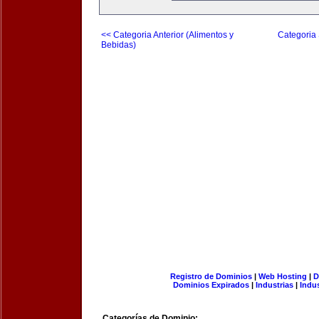
<< Categoria Anterior (Alimentos y
Categoria 
Bebidas)
Registro de Dominios
|
Web Hosting
|
D
Dominios Expirados
|
Industrias
|
Indu
Categorías de Dominio: