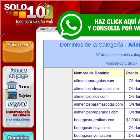
Dominios de la Categoría -
Alim
37 dominios en esta categ
Mostrando 1 de 37
Nombre de Dominio
Precio
alimentoparagatos.com
Oferta
alimentosartesanales.com
Oferta
alimentoslistos.com
Oferta
alimentosparamascotas.com
Oferta
alimentospreparados.com
Oferta
bodegasargentinas.com
$3,000
bodegasdecuyo.com
Oferta
bodegasenventa.com
Oferta