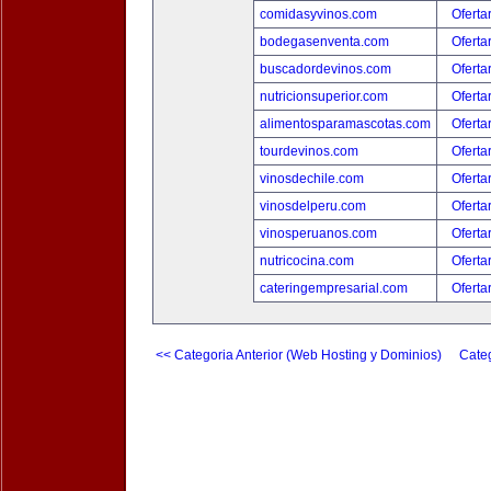
comidasyvinos.com
Oferta
bodegasenventa.com
Oferta
buscadordevinos.com
Oferta
nutricionsuperior.com
Oferta
alimentosparamascotas.com
Oferta
tourdevinos.com
Oferta
vinosdechile.com
Oferta
vinosdelperu.com
Oferta
vinosperuanos.com
Oferta
nutricocina.com
Oferta
cateringempresarial.com
Oferta
<< Categoria Anterior (Web Hosting y Dominios)
Categ