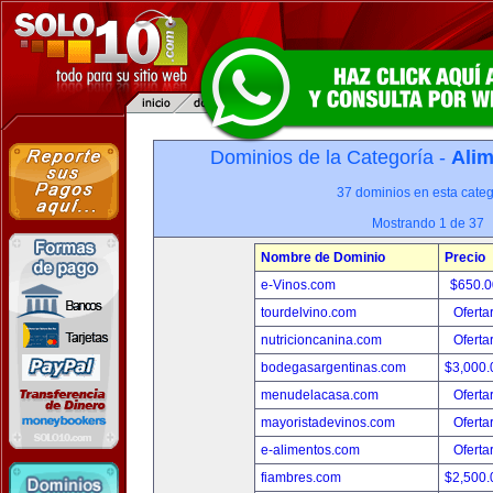
Dominios de la Categoría -
Alim
37 dominios en esta categ
Mostrando 1 de 37
Nombre de Dominio
Precio
e-Vinos.com
$650.
tourdelvino.com
Oferta
nutricioncanina.com
Oferta
bodegasargentinas.com
$3,000
menudelacasa.com
Oferta
mayoristadevinos.com
Oferta
e-alimentos.com
Oferta
fiambres.com
$2,500